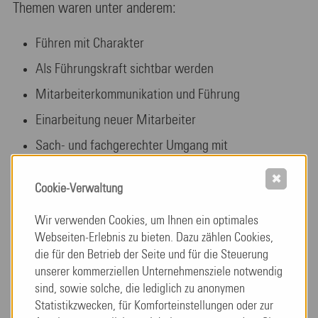
Themen waren unter anderem:
Führen mit Charakter
Als Führungskraft sichtbar werden
Mitarbeiterkommunikation und Führung
Einarbeitung neuer Mitarbeiter
Sach- und fachgerechter Umgang mit
freiheitsentziehenden Maßnahmen
✖
Cookie-Verwaltung
Gewalt in der Pflege
Personalbedarf und Dienstplanung praxisnah
Wir verwenden Cookies, um Ihnen ein optimales
Webseiten-Erlebnis zu bieten. Dazu zählen Cookies,
gestalten
die für den Betrieb der Seite und für die Steuerung
Das Aufnahmegespräch auf der Grundlage der SIS
unserer kommerziellen Unternehmensziele notwendig
sind, sowie solche, die lediglich zu anonymen
Statistikzwecken, für Komforteinstellungen oder zur
Die sehr interessanten Lehrinhalte wurden