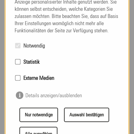
Anzeige personalisierter Inhalte genutzt werden. Sie
verständlich vermittelt, aber genauso informativ war
können selbst entscheiden, welche Kategorien Sie
der fachliche Austausch mit Kollegen aus anderen
zulassen möchten. Bitte beachten Sie, dass auf Basis
Ihrer Einstellungen womöglich nicht mehr alle
Einrichtungen und war ein ebenso wichtiger und
Funktionalitäten der Seite zur Verfügung stehen.
informeller Bestandteil der Veranstaltungen. Im
Allgemeinen war die Atmosphäre vor Ort stets sehr
Notwendig
angenehm, wozu die Versorgung mit Getränken und
kleinen Snacks natürlich beigetragen hat.
Statistik
Wir freuen uns bereits das erlernte Wissen innerhalb
Externe Medien
unserer Einrichtung weiter zu geben, damit alle
Mitarbeiter und vor allem die Qualität unserer Arbeit
Details anzeigen/ausblenden
davon profitieren kann.
Nur notwendige
Auswahl bestätigen
Auch in der zweiten Jahreshälfte werden sich unsere
Mitarbeiter gerne für Sie fort- und weiterbilden um