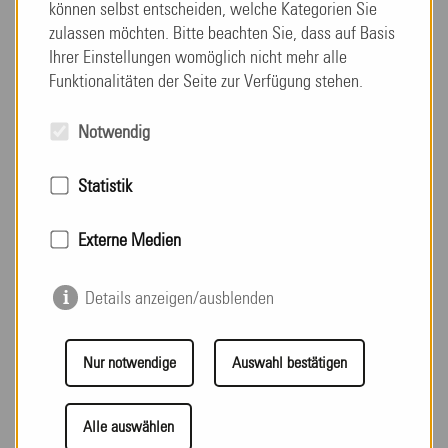
können selbst entscheiden, welche Kategorien Sie
zulassen möchten. Bitte beachten Sie, dass auf Basis
Erstkontakt Aufnahme
Ihrer Einstellungen womöglich nicht mehr alle
Funktionalitäten der Seite zur Verfügung stehen.
Fragebogen zur Anmeldung
Notwendig
Checkliste Unterlagen zum Einzug
Statistik
Brunnen Apotheke
Externe Medien
Details anzeigen/ausblenden
Kostenregelung
Nur notwendige
Auswahl bestätigen
Alle Informationen, die wir zur Reglung der Kosten
Alle auswählen
benötigen, finden Sie in den folgenden Dateien.