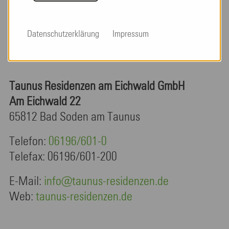
Kostenübernahmeerklärung
Datenschutzerklärung
Impressum
Taunus Residenzen am Eichwald GmbH
Am Eichwald 22
65812 Bad Soden am Taunus
Telefon:
06196/601-0
Telefax: 06196/601-200
E-Mail:
info@taunus-residenzen.de
Web:
taunus-residenzen.de