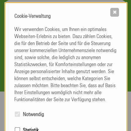
WEITERE INFORMATIONEN…
✖
Cookie-Verwaltung
Neuro Phase F
Wir verwenden Cookies, um Ihnen ein optimales
Zweitgrößte Einrichtung in Hessen für Menschen mit
Webseiten-Erlebnis zu bieten. Dazu zählen Cookies,
neurologisch bedingtem Pflegebedarf mit Fokus auf der
die für den Betrieb der Seite und für die Steuerung
Kombination aus Pflege und Therapieangebot.
unserer kommerziellen Unternehmensziele notwendig
sind, sowie solche, die lediglich zu anonymen
Statistikzwecken, für Komforteinstellungen oder zur
WEITERE INFORMATIONEN…
Anzeige personalisierter Inhalte genutzt werden. Sie
können selbst entscheiden, welche Kategorien Sie
zulassen möchten. Bitte beachten Sie, dass auf Basis
Ihrer Einstellungen womöglich nicht mehr alle
Funktionalitäten der Seite zur Verfügung stehen.
Notwendig
Statistik