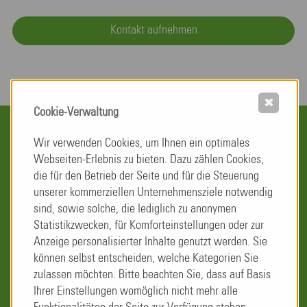
Kontakt aufnehmen
✖
Cookie-Verwaltung
Wir verwenden Cookies, um Ihnen ein optimales
Webseiten-Erlebnis zu bieten. Dazu zählen Cookies,
Weiteren Leistungen
die für den Betrieb der Seite und für die Steuerung
unserer kommerziellen Unternehmensziele notwendig
sind, sowie solche, die lediglich zu anonymen
Vollstationäre Pflege
Statistikzwecken, für Komforteinstellungen oder zur
Anzeige personalisierter Inhalte genutzt werden. Sie
Höchste Standards in der langfristig
können selbst entscheiden, welche Kategorien Sie
ausgelegten Betreuung und der medizinischen
zulassen möchten. Bitte beachten Sie, dass auf Basis
Versorgung unserer Bewohner.
Ihrer Einstellungen womöglich nicht mehr alle