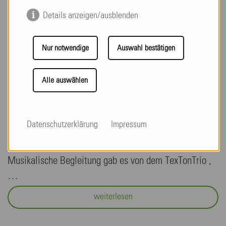
Details anzeigen/ausblenden
Nur notwendige
Auswahl bestätigen
Erdbeerfest
Alle auswählen
Mittwoch, 17. Juni 2026
Unser traditionelles Erdbeerfest fand auch dieses Jahr
wieder statt. Alle Mietenden und Bewohnenden
Datenschutzerklärung
Impressum
freuten sich so sehr auf "Allerlei von der Erdbeere",
dass der Saal aus allen Nähten platze.
Musikalische Begleitung gab es von dem TexTonTrio ,
…
weiterlesen