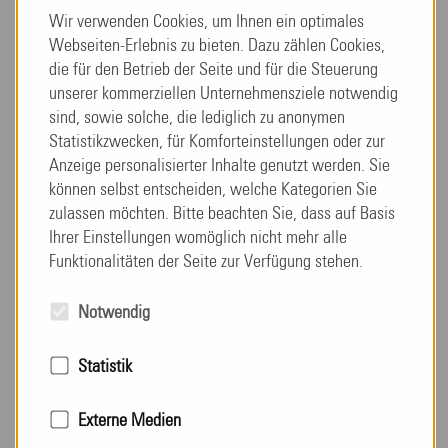
Wir verwenden Cookies, um Ihnen ein optimales
Keramik bemalen
Webseiten-Erlebnis zu bieten. Dazu zählen Cookies,
die für den Betrieb der Seite und für die Steuerung
Dienstag, 23. Juni 2026
unserer kommerziellen Unternehmensziele notwendig
Am 22.06. und 23.06.26 durften wir die Schülerinnen
sind, sowie solche, die lediglich zu anonymen
und Schüler der Mendelssohn-Bartholdy-Schule zu
Statistikzwecken, für Komforteinstellungen oder zur
einem besonderen Gemeinschaftsprojekt in der Taunus
Anzeige personalisierter Inhalte genutzt werden. Sie
weiterlesen
können selbst entscheiden, welche Kategorien Sie
Residenz begrüßen. Gemeinsam mit unseren
zulassen möchten. Bitte beachten Sie, dass auf Basis
Bewohnerinnen und Bewohnern wurden
Ihrer Einstellungen womöglich nicht mehr alle
Keramikgeschirr li…
Funktionalitäten der Seite zur Verfügung stehen.
Notwendig
Statistik
Externe Medien