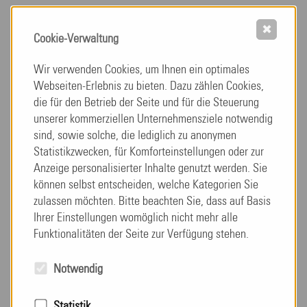
Neben einem zukunftssicheren Arbeitsplatz, bieten
✖
wir Dir Fort- und Weiterbildungsmöglichkeiten, die es
Cookie-Verwaltung
Dir ermöglichen hinterher in speziellen Fachgebieten
Wir verwenden Cookies, um Ihnen ein optimales
zu arbeiten.
Webseiten-Erlebnis zu bieten. Dazu zählen Cookies,
die für den Betrieb der Seite und für die Steuerung
Wir unterstützen Dich von Anfang an dabei, Dich mit
unserer kommerziellen Unternehmensziele notwendig
Deinen Kompetenzen schnell in unser Pflege-Team zu
sind, sowie solche, die lediglich zu anonymen
integrieren. Wir legen daher großen Wert darauf,
Statistikzwecken, für Komforteinstellungen oder zur
Anzeige personalisierter Inhalte genutzt werden. Sie
jeden einzelnen unserer Mitarbeiter gemäß seinen
können selbst entscheiden, welche Kategorien Sie
menschlichen Fähigkeiten und beruflichen
zulassen möchten. Bitte beachten Sie, dass auf Basis
Qualifikationen einzusetzen.
Ihrer Einstellungen womöglich nicht mehr alle
Funktionalitäten der Seite zur Verfügung stehen.
Notwendig
Jetzt bewerben
Statistik