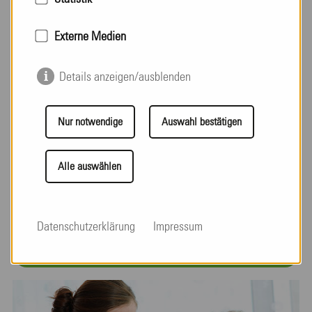
Du willst einen sinnhaften Job mit Perspektive? Nutze
Externe Medien
unser
Online Bewerbungsformular
! Wir freuen uns auf
Dich!
Details anzeigen/ausblenden
Bei Fragen kannst Du uns auch gerne telefonisch
Nur notwendige
Auswahl bestätigen
kontaktieren.
Alle auswählen
Bewerbung Hilfspfleger
Datenschutzerklärung
Impressum
zurück zu Karriere