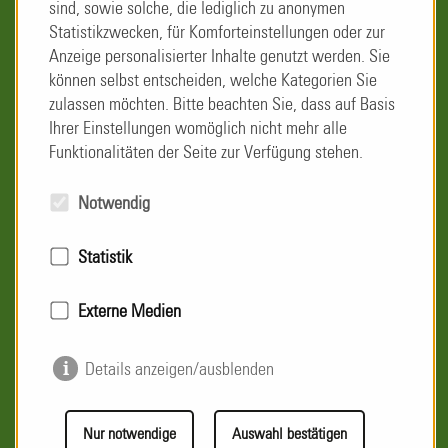
sind, sowie solche, die lediglich zu anonymen
Was dich erwartet
Statistikzwecken, für Komforteinstellungen oder zur
Anzeige personalisierter Inhalte genutzt werden. Sie
können selbst entscheiden, welche Kategorien Sie
zulassen möchten. Bitte beachten Sie, dass auf Basis
Das Team
Ihrer Einstellungen womöglich nicht mehr alle
Funktionalitäten der Seite zur Verfügung stehen.
Jeder kennt jeden und es herrscht eine flache
Hierarchie. Jede Stimme im Team wird gehört,
Notwendig
respektiert und anerkannt.
Statistik
Attraktive Vergütung
Externe Medien
Wir bieten nicht nur ein attraktives Grundgehalt,
sondern auch eine betriebliche Altersvorsorge mit 50%
Details anzeigen/ausblenden
Arbeitgeberzuschuss.
Fort- und Weiterbildungen
Nur notwendige
Auswahl bestätigen